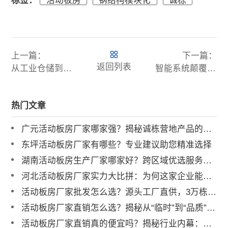
标签：
活动板房
钢结构模块化
诚栋
上一篇：
下一篇：
返回列表
从工业仓储到潮流地标：集装箱活动板房如何变身文博会快闪店与城市艺术装置？
智能系统颠覆传统居住体验：活动板房内置 AI 温控、人脸识别与消防物联网
热门文章
广元活动板房厂家哪家强？揭秘诚栋营地产品的硬核实力
东坪活动板房厂家有哪些？专业建议助您精准选择
湖南活动板房生产厂家哪家好？跨区域优选服务商解析
河北活动板房厂家实力大比拼：为何这家企业能成行业标杆？
活动板房厂家批发怎么选？源头工厂直供，3万栋年产能助力工程提速
活动板房厂家直销怎么选？揭秘从“临时”到“品质”的跨越
活动板房厂家直销真的便宜吗？揭秘行业内幕：如何跳出低价陷阱！