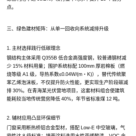
点。
三、绿色建材矩阵：从单一回收向系统减排升级
1. 主材选择践行低碳理念
钢结构主体采用 Q355B 低合金高强度钢，较普通钢材减
少 15% 材料用量；围护系统标配 100mm 厚岩棉板（燃
烧等级 A1 级，导热系数≤0.04W/(m・K)），替代传统聚
苯乙烯泡沫板，不仅提升防火性能，更实现生产阶段碳减
排 30%。在青海某光伏营地项目，这套材料组合使建筑
能耗较当地传统营房降低 40%，年节省标准煤 12 吨。
2. 辅材应用凸显环保细节
门窗采用断热桥铝合金型材，搭配 Low-E 中空玻璃，气
密性达 8 级标准；墙面涂料选用水性丙烯酸漆，VOC 含