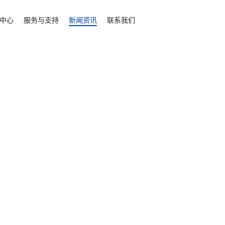
临时建筑的模块化空间解决方案
中心
服务与支持
新闻资讯
联系我们
全球化布局
基建工程
我们已成功在100+个国家实
4000+个项目
商业
赛事
了解详情
文化旅游