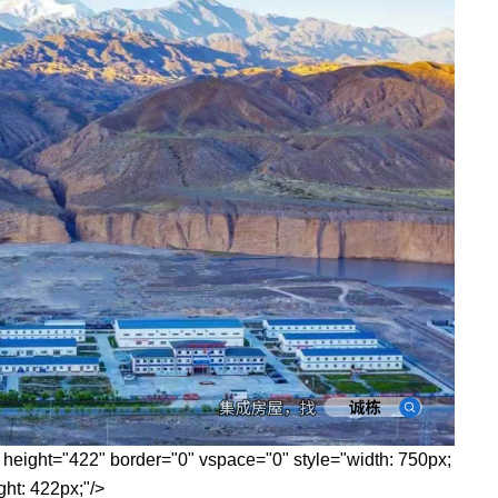
22" border="0" vspace="0" style="width: 750px;
ght: 422px;"/>