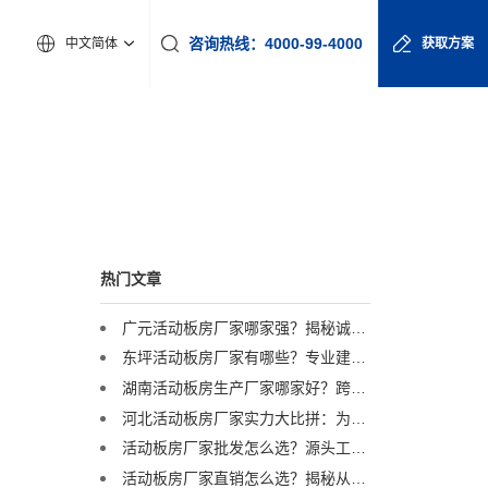
咨询热线：4000-99-4000
中文简体
获取方案
热门文章
广元活动板房厂家哪家强？揭秘诚栋营地产品的硬核实力
东坪活动板房厂家有哪些？专业建议助您精准选择
湖南活动板房生产厂家哪家好？跨区域优选服务商解析
河北活动板房厂家实力大比拼：为何这家企业能成行业标杆？
活动板房厂家批发怎么选？源头工厂直供，3万栋年产能助力工程提速
活动板房厂家直销怎么选？揭秘从“临时”到“品质”的跨越