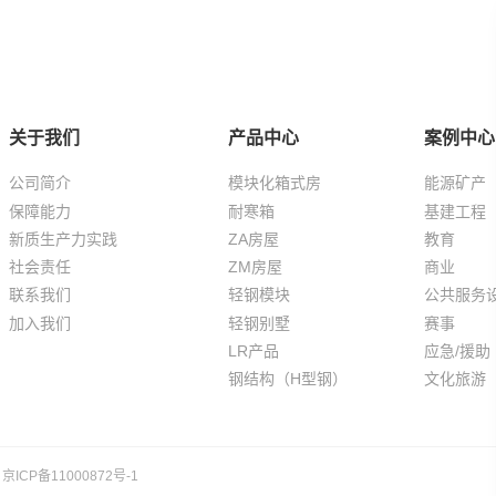
关于我们
产品中心
案例中心
公司简介
模块化箱式房
能源矿产
保障能力
耐寒箱
基建工程
新质生产力实践
ZA房屋
教育
社会责任
ZM房屋
商业
联系我们
轻钢模块
公共服务
加入我们
轻钢别墅
赛事
LR产品
应急/援助
钢结构（H型钢）
文化旅游
京ICP备11000872号-1