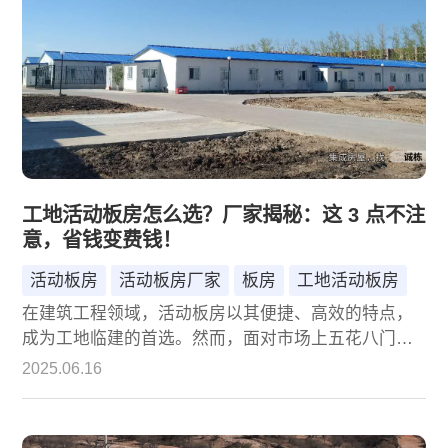
工地活动板房怎么选？厂家揭秘：这 3 点不注
意，省钱变费钱！
活动板房
活动板房厂家
板房
工地活动板房
在建筑工程领域，活动板房以其便捷、高效的特点，
成为工地临建的首选。然而，面对市场上五花八门的
活动板房产品，如何选择既能保障工程需求，又能避
2025.06.16
免后期成本飙升？作为深耕行业多年的活动板房厂
家，今天就为大家揭秘选购时必须关注的三大核心要
点，帮你避开那些看似省钱实则费钱的 “坑”。