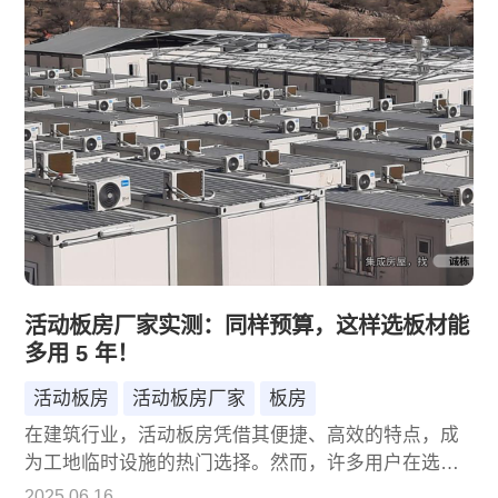
活动板房厂家实测：同样预算，这样选板材能
多用 5 年！
活动板房
活动板房厂家
板房
​在建筑行业，活动板房凭借其便捷、高效的特点，成
为工地临时设施的热门选择。然而，许多用户在选购
时都面临一个难题：同样的预算，如何挑选板材，才
2025.06.16