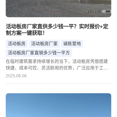
活动板房厂家直供多少钱一平？实时报价+定
制方案一键获取！
活动板房
活动板房厂家
诚栋营地
活动板房厂家直销多少钱一平方
在临时建筑需求持续增长的当下，活动板房凭借搭建
快捷、成本可控、灵活耐用的优势，广泛应用于工地
宿舍、临时办公、展会展厅、灾后安置等场景。作为
2025.06.06
采购方，"活动板房厂家直销多少钱一平方" 成为核心
关注点。诚栋营地将从价格构成、报价模式及定制服
务等维度，为您解析厂家直供的性价比优势与获取方
式。