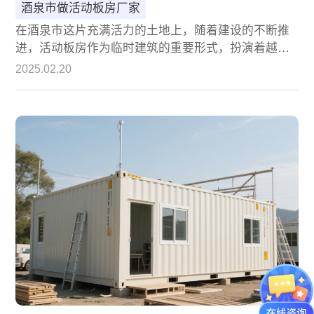
酒泉市做活动板房厂家
在酒泉市这片充满活力的土地上，随着建设的不断推
进，活动板房作为临时建筑的重要形式，扮演着越来
越重要的角色。它们不仅为建筑工地提供了便捷的办
2025.02.20
公与住宿条件，也为各类临时性需求提供了灵活多样
的解决方案。那么，酒泉市做活动板房的厂家有哪些
呢？本文将带您深入了解这一行业，并重点介绍诚栋
这家在业界享有盛誉的企业。