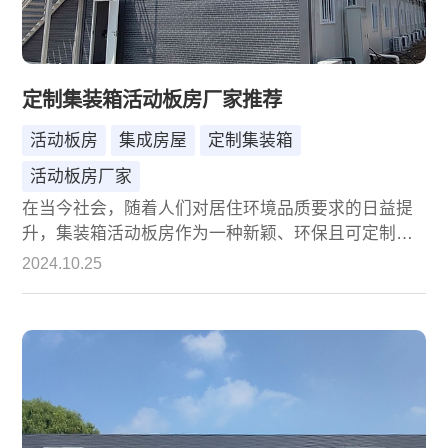
定制集装箱活动板房厂家推荐
活动板房
集成房屋
定制集装箱
活动板房厂家
在当今社会，随着人们对居住环境品质要求的日益提
升，集装箱活动板房作为一种新颖、环保且可定制的
居住空间解决方案，正逐渐受到越来越多人的青睐。
2024.10.25
在众多定制集装箱活动板房的厂家中，诚栋国际营地
集成房屋股份有限公司凭借其卓越的品质、创新的设
计和优质的服务，成为了众多客户的首选。本文将详
细介绍诚栋公司及其在定制集装箱活动板房领域的优
势，为您的选择提供有力参考。