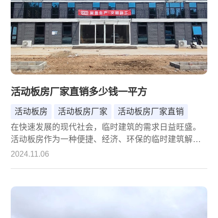
活动板房厂家直销多少钱一平方
活动板房
活动板房厂家
活动板房厂家直销
在快速发展的现代社会，临时建筑的需求日益旺盛。
活动板房作为一种便捷、经济、环保的临时建筑解决
方案，广泛应用于建筑工地、野外作业、仓储物流、
2024.11.06
紧急救援等多个领域。然而，面对市场上众多的活动
板房厂家，消费者往往对价格和质量存在诸多疑问。
本文将深入探讨活动板房的价格构成、影响因素以及
如何选择一家优质的厂家直销，同时为您提供一个大
致的价格区间，帮助您更好地做出决策。