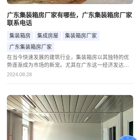
广东集装箱房厂家有哪些，广东集装箱房厂家
联系电话
集装箱房
集成房屋
集装箱房厂家
广东集装箱房厂家
在当今快速发展的建筑行业，集装箱房以其独特的优
势逐渐成为市场的新宠。尤其在广东这一经济发达、
建设需求旺盛的地区，集装箱房的应用范围更是日益
2024.08.28
广泛，从临时工地宿舍到办公空间，再到文旅创意项
目，集装箱房以其模块化、可移动、成本效益高等特
点赢得了市场的广泛认可。本文将深入解析广东地区
集装箱房的主要厂家，并特别介绍诚栋国际集成房屋
（北京）有限公司及其在广东的业务情况，同时提供
其联系电话，以便读者进一步了解与合作。