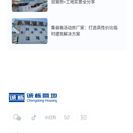
目案例+工地实景全分享
集装箱活动房厂家：打造高性价比临
时建筑解决方案