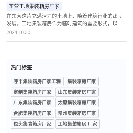
东营工地集装箱房厂家
在东营这片充满活力的土地上，随着建筑行业的蓬勃
发展，工地集装箱房作为临时建筑的重要形式，以其
便捷性、经济性和环保性，成为了众多工程项目不可
2024.10.30
或缺的一部分。然而，面对市场上琳琅满目的集装箱
房厂家，如何选择一家既可靠又优质的合作伙伴，成
为了许多项目负责人面临的难题。今天，我们就来深
入探讨一下东营工地集装箱房厂家哪家好，并郑重推
热门标签
荐诚栋国际营地集成房屋股份有限公司（以下简称“诚
栋”），为您的工程项目提供坚实保障。
呼市集装箱房厂家工程
集装箱房厂家
定制集装箱房厂家
山东集装箱房厂家
广东集装箱房厂家
太原集装箱房厂家
合肥集装箱房厂家
常州集装箱房厂家
包头集装箱房厂家
工地集装箱房 厂家