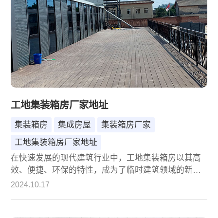
的卓越之路。
工地集装箱房厂家地址
集装箱房
集成房屋
集装箱房厂家
工地集装箱房厂家地址
​在快速发展的现代建筑行业中，工地集装箱房以其高
效、便捷、环保的特性，成为了临时建筑领域的新
宠。这些集装箱房不仅满足了施工现场对临时住宿、
2024.10.17
办公、仓储等多元化空间的需求，更以其独特的设计
理念和灵活的搭建方式，为工地管理带来了前所未有