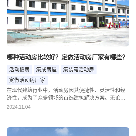
哪种活动房比较好？定做活动房厂家有哪些？
活动板房
集成房屋
集装箱活动房
定做活动房厂家
在现代建筑行业中，活动房因其便捷性、灵活性和经
济性，成为了众多领域的首选建筑解决方案。无论是
建筑工地上的临时宿舍、办公室，还是商业展览、体
2024.11.04
育赛事的临时场馆，活动房都展现出了其独特的优
势。然而，面对市场上种类繁多的活动房和众多的定
做厂家，消费者往往难以抉择。本文将深入探讨哪种
活动房比较好，并介绍一些知名的定做活动房厂家，