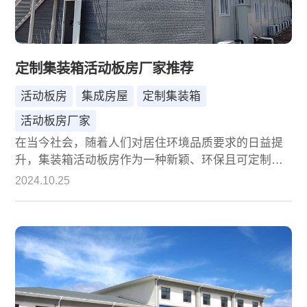
定制集装箱活动板房厂家推荐
活动板房
集成房屋
定制集装箱
活动板房厂家
在当今社会，随着人们对居住环境品质要求的日益提
升，集装箱活动板房作为一种新颖、环保且可定制的
居住空间解决方案，正逐渐受到越来越多人的青睐。
2024.10.25
在众多定制集装箱活动板房的厂家中，诚栋国际营地
集成房屋股份有限公司凭借其卓越的品质、创新的设
计和优质的服务，成为了众多客户的首选。本文将详
细介绍诚栋公司及其在定制集装箱活动板房领域的优
势，为您的选择提供有力参考。