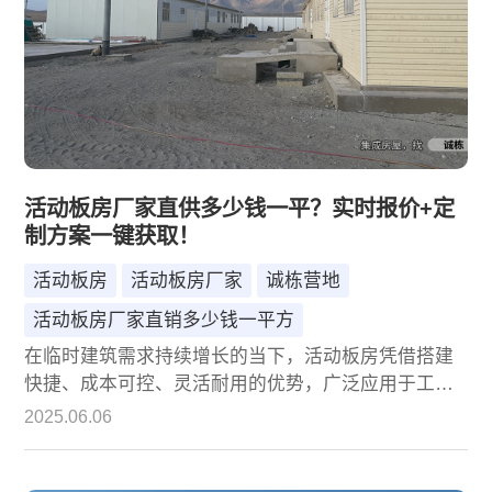
活动板房厂家直供多少钱一平？实时报价+定
制方案一键获取！
活动板房
活动板房厂家
诚栋营地
活动板房厂家直销多少钱一平方
在临时建筑需求持续增长的当下，活动板房凭借搭建
快捷、成本可控、灵活耐用的优势，广泛应用于工地
宿舍、临时办公、展会展厅、灾后安置等场景。作为
2025.06.06
采购方，"活动板房厂家直销多少钱一平方" 成为核心
关注点。诚栋营地将从价格构成、报价模式及定制服