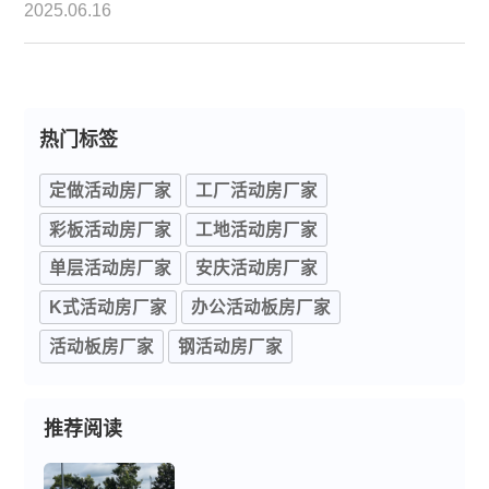
活动板房产品，如何选择既能保障工程需求，又能避
2025.06.16
免后期成本飙升？作为深耕行业多年的活动板房厂
家，今天就为大家揭秘选购时必须关注的三大核心要
点，帮你避开那些看似省钱实则费钱的 “坑”。
热门标签
定做活动房厂家
工厂活动房厂家
彩板活动房厂家
工地活动房厂家
单层活动房厂家
安庆活动房厂家
K式活动房厂家
办公活动板房厂家
活动板房厂家
钢活动房厂家
推荐阅读