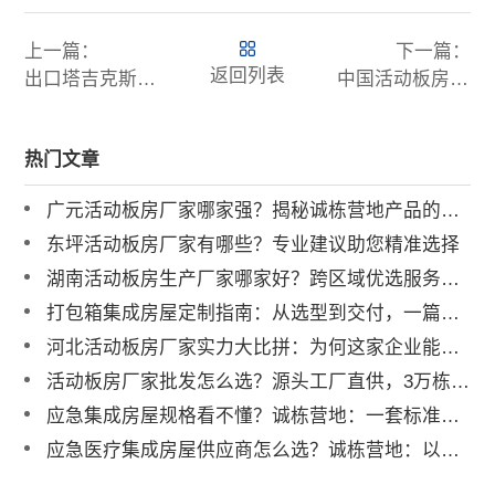
上一篇：
下一篇：
返回列表
出口塔吉克斯坦简易活动板房，低成本临时建筑优选方案
中国活动板房出口埃塞俄比亚，诚栋国际一站式集成交钥匙工程服务领航！
热门文章
广元活动板房厂家哪家强？揭秘诚栋营地产品的硬核实力
东坪活动板房厂家有哪些？专业建议助您精准选择
湖南活动板房生产厂家哪家好？跨区域优选服务商解析
打包箱集成房屋定制指南：从选型到交付，一篇讲透
河北活动板房厂家实力大比拼：为何这家企业能成行业标杆？
活动板房厂家批发怎么选？源头工厂直供，3万栋年产能助力工程提速
应急集成房屋规格看不懂？诚栋营地：一套标准，多重保障，定义行业品质标杆
应急医疗集成房屋供应商怎么选？诚栋营地：以专业产品守护生命防线，赋能高效应急响应